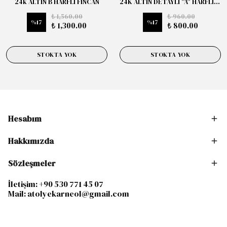
24k ALTIN B HARFLİ FİNCAN
24K ALTIN DETAYLI "A" HARFLİ 250ml MUG
₺ 1,560.00
₺ 960.00
%
17
%
17
₺ 1,300.00
₺ 800.00
STOKTA YOK
STOKTA YOK
Hesabım
Hakkımızda
Sözleşmeler
İletişim: +90 530 771 45 07
Mail:
atolyekarneol@gmail.com