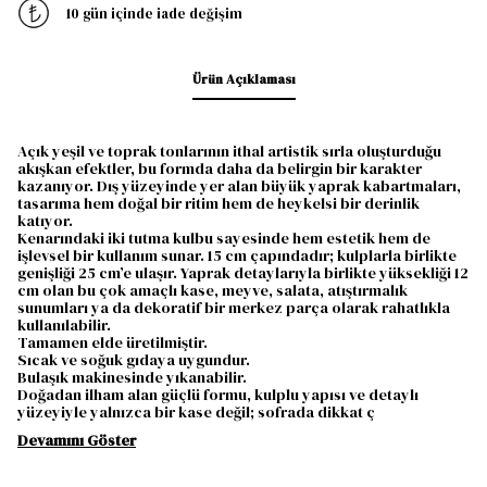
10 gün içinde iade değişim
Ürün Açıklaması
Açık yeşil ve toprak tonlarının ithal artistik sırla oluşturduğu
akışkan efektler, bu formda daha da belirgin bir karakter
kazanıyor. Dış yüzeyinde yer alan büyük yaprak kabartmaları,
tasarıma hem doğal bir ritim hem de heykelsi bir derinlik
katıyor.
Kenarındaki iki tutma kulbu sayesinde hem estetik hem de
işlevsel bir kullanım sunar. 15 cm çapındadır; kulplarla birlikte
genişliği 25 cm’e ulaşır. Yaprak detaylarıyla birlikte yüksekliği 12
cm olan bu çok amaçlı kase, meyve, salata, atıştırmalık
sunumları ya da dekoratif bir merkez parça olarak rahatlıkla
kullanılabilir.
Tamamen elde üretilmiştir.
Sıcak ve soğuk gıdaya uygundur.
Bulaşık makinesinde yıkanabilir.
Doğadan ilham alan güçlü formu, kulplu yapısı ve detaylı
yüzeyiyle yalnızca bir kase değil; sofrada dikkat ç
Devamını Göster